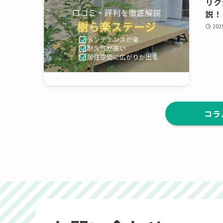
リク
説！
20
コラ