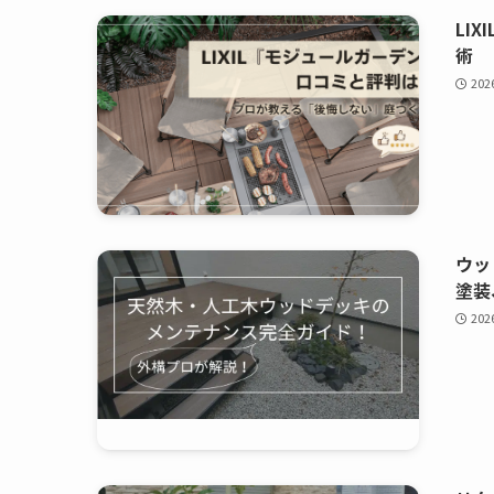
LI
術
20
ウッ
塗装
20