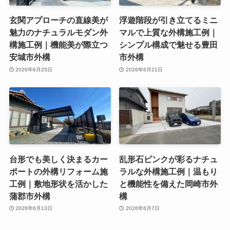
玄関アプローチの直線美が
浮遊階段が引き立てるミニ
魅力のナチュラルモダン外
マルで上質な外構施工例｜
構施工例｜機能美が際立つ
シンプル構成で魅せる豊田
安城市外構
市外構
2026年6月25日
2026年6月21日
台形でも美しく決まるカー
乱形石ピンクが彩るナチュ
ポートの外構リフォーム施
ラルな外構施工例｜温もり
工例｜敷地形状を活かした
と機能性を備えた岡崎市外
蒲郡市外構
構
2026年6月13日
2026年6月7日