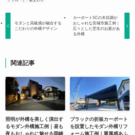
カーポートSCの木目調が
モダンと高級感が融合する
おしゃれな安城市施工例｜
こだわりの外構デザイン
広々とした芝生のお庭があ
る外構
関連記事
照明が外構を美しく演出す
ブラックの折板カーポート
るモダン外構施工例｜昼も
を設置したモダン外構リフ
夜もおしゃれに魅せる岡崎
ォーム施工例｜重厚感あふ