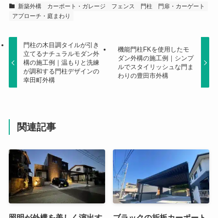
新築外構
カーポート・ガレージ
フェンス
門柱
門扉・カーゲート
アプローチ・庭まわり
門柱の木目調タイルが引き
機能門柱FKを使用したモ
立てるナチュラルモダン外
ダン外構の施工例｜シンプ
構の施工例｜温もりと洗練
ルでスタイリッシュな門ま
が調和する門柱デザインの
わりの豊田市外構
幸田町外構
関連記事
照明が外構を美しく演出す
ブラックの折板カーポート