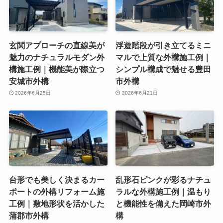
玄関アプローチの直線美が
浮遊階段が引き立てるミニ
魅力のナチュラルモダン外
マルで上質な外構施工例｜
構施工例｜機能美が際立つ
シンプル構成で魅せる豊田
安城市外構
市外構
2026年6月25日
2026年6月21日
台形でも美しく決まるカー
乱形石ピンクが彩るナチュ
ポートの外構リフォーム施
ラルな外構施工例｜温もり
工例｜敷地形状を活かした
と機能性を備えた岡崎市外
蒲郡市外構
構