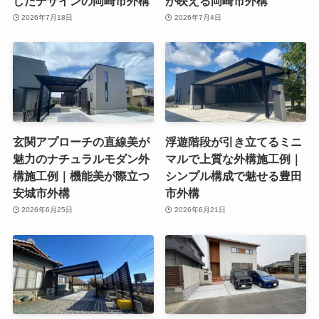
したデザインの岡崎市外構
が映える岡崎市外構
2026年7月18日
2026年7月4日
玄関アプローチの直線美が
浮遊階段が引き立てるミニ
魅力のナチュラルモダン外
マルで上質な外構施工例｜
構施工例｜機能美が際立つ
シンプル構成で魅せる豊田
安城市外構
市外構
2026年6月25日
2026年6月21日