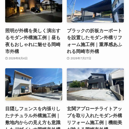
照明が外構を美しく演出す
ブラックの折板カーポート
るモダン外構施工例｜昼も
を設置したモダン外構リフ
夜もおしゃれに魅せる岡崎
ォーム施工例｜重厚感あふ
市外構
れる岡崎市外構
2026年8月4日
2026年7月27日
目隠しフェンスを内張りし
玄関アプローチライトアッ
たナチュラル外構施工例｜
プを取り入れたモダン外構
敷地内からの見え方も意識
リフォーム施工例｜機能美