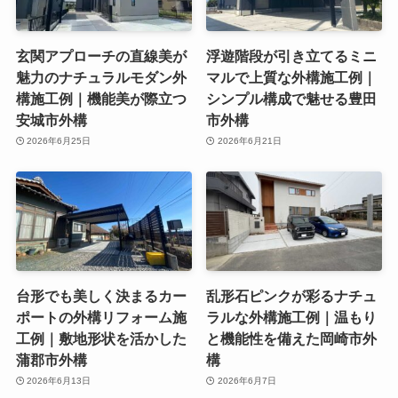
玄関アプローチの直線美が
浮遊階段が引き立てるミニ
魅力のナチュラルモダン外
マルで上質な外構施工例｜
構施工例｜機能美が際立つ
シンプル構成で魅せる豊田
安城市外構
市外構
2026年6月25日
2026年6月21日
台形でも美しく決まるカー
乱形石ピンクが彩るナチュ
ポートの外構リフォーム施
ラルな外構施工例｜温もり
工例｜敷地形状を活かした
と機能性を備えた岡崎市外
蒲郡市外構
構
2026年6月13日
2026年6月7日