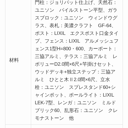
門柱：ジョリパット仕上げ、天然石：
ユニソン パイルストーン平型、ガラ
スブロック：ユニソン ウィンドウグ
ラス、表札：美濃クラフト GF-64、
ポスト：LIXIL エクスポスト口金タイ
プ、フェンス：LIXIL アルメッシュフ
ェンス1型H=800・600、カーポート：
三協アルミ、テラス：三協アルミ レ
材料
ボリューD2.0間×6尺+竿掛けセット、
ウッドデッキ+独立ステップ：三協ア
ルミ ひとと木Ⅱ2.0間×6尺、立水
栓：ユニソン スプレスタンド60+シ
ャインポット、ポールライト：LIXIL
LEK-7型、レンガ：ユニソン ミルド
ブリック60、乱形石：ユニソン クレ
モナストーン 他