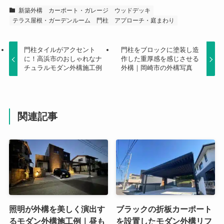
新築外構
カーポート・ガレージ
ウッドデッキ
テラス屋根・ガーデンルーム
門柱
アプローチ・庭まわり
門柱タイルがアクセント
門柱をブロックに塗装し造
に！高浜市のおしゃれなナ
作した重厚感を感じさせる
チュラルモダン外構施工例
外構｜岡崎市の外構写真
関連記事
照明が外構を美しく演出す
ブラックの折板カーポート
るモダン外構施工例｜昼も
を設置したモダン外構リフ