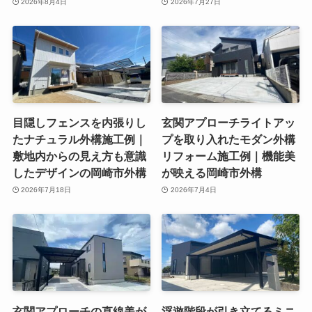
2026年8月4日
2026年7月27日
目隠しフェンスを内張りし
玄関アプローチライトアッ
たナチュラル外構施工例｜
プを取り入れたモダン外構
敷地内からの見え方も意識
リフォーム施工例｜機能美
したデザインの岡崎市外構
が映える岡崎市外構
2026年7月18日
2026年7月4日
玄関アプローチの直線美が
浮遊階段が引き立てるミニ