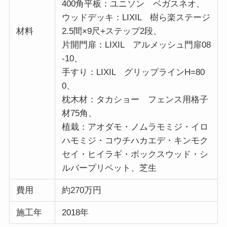
400角平板：ユニソン ベガスネオ、
ウッドデッキ：LIXIL 樹ら楽ステージ
材料
2.5間×9尺+ステップ2段、
片開門扉：LIXIL アルメッシュ門扉08
-10、
手すり：LIXIL グリップラインH=80
0、
枕木材：タカショー フェンス用格子
材75角、
植栽：アオダモ・ノムラモミジ・イロ
ハモミジ・コウチハカエデ・キンモク
セイ・ヒイラギ・ボックスウッド・シ
ルバープリペット、芝生
費用
約270万円
施工年
2018年