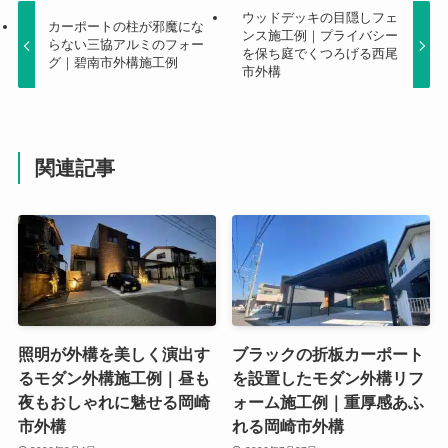
ウッドデッキの目隠しフェ
カーポートの柱が邪魔にな
ンス施工例｜プライバシー
らない三協アルミのフォー
を保ち庭でくつろげる西尾
グ｜碧南市外構施工例
市外構
関連記事
照明が外構を美しく演出す
ブラックの折板カーポート
るモダン外構施工例｜昼も
を設置したモダン外構リフ
夜もおしゃれに魅せる岡崎
ォーム施工例｜重厚感あふ
市外構
れる岡崎市外構