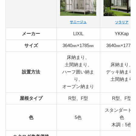
サニージュ
ソラリア
メーカー
LIXIL
YKKap
サイズ
3640㎜×1785㎜
3640㎜×1770
床納まり、
土間納まり、
床納まり、
設置方法
ハーフ囲い納ま
デッキ納まり
り、
土間納まり
オープン納まり
屋根タイプ
R型、F型
R型、F型
スタンダード：
色
5色
色
木調：5色