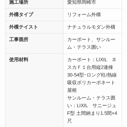
施工場所
愛知県岡崎市
外構タイプ
リフォーム外構
外構テイスト
ナチュラルモダン外構
工事箇所
カーポート、サンルー
ム・テラス囲い
使用材料
カーポート：LIXIL ネ
スカＦ１台用縦2連棟
30-54型･ロング柱/熱線
吸収ポリカーボネート
屋根
サンルーム・テラス囲
い：LIXIL サニージュ
F型 土間納まり1.5間×4
尺